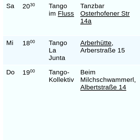
Sa
30
Tango
Tanzbar
20
im
Fluss
Osterhofener Str
14a
Mi
00
Tango
Arberhütte
,
18
La
Arberstraße 15
Junta
Do
00
Tango-
Beim
19
Kollektiv
Milchschwammerl,
Albertstraße 14